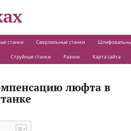
ках
ые станки
Сверлильные станки
Шлифовальны
Струйные станки
Разное
Карта сайта
омпенсацию люфта в
станке