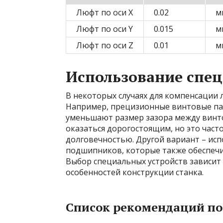
Люфт по оси X
0.02
м
Люфт по оси Y
0.015
м
Люфт по оси Z
0.01
м
Использование спец
В некоторых случаях для компенсации 
Например, прецизионные винтовые па
уменьшают размер зазора между винто
оказаться дорогостоящим, но это част
долговечностью. Другой вариант – ис
подшипников, которые также обеспеч
Выбор специальных устройств зависит 
особенностей конструкции станка.
Список рекомендаций п