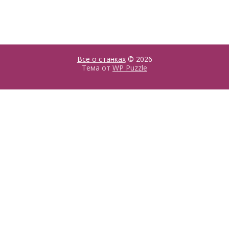
Все о станках
© 2026
Тема от
WP Puzzle