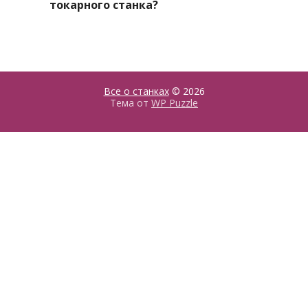
токарного станка?
Все о станках
© 2026
Тема от
WP Puzzle