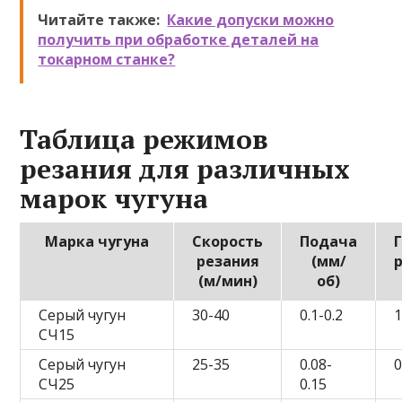
Читайте также:
Какие допуски можно
получить при обработке деталей на
токарном станке?
Таблица режимов
резания для различных
марок чугуна
Марка чугуна
Скорость
Подача
резания
(мм/
(м/мин)
об)
Серый чугун
30-40
0.1-0.2
1
СЧ15
Серый чугун
25-35
0.08-
0
СЧ25
0.15