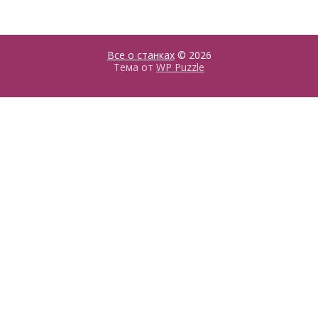
Все о станках
© 2026
Тема от
WP Puzzle