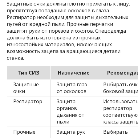
Защитные очки должны плотно прилегать к лицу,
препятствуя попаданию осколков в глаза.
Респиратор необходим для защиты дыхательных
путей от вредной пыли. Прочные перчатки
защитят руки от порезов и ожогов. Спецодежда
должна быть изготовлена из прочных,
износостойких материалов, исключающих
возможность зацепа за вращающиеся детали
станка.
Тип СИЗ
Назначение
Рекоменда
Защитные
Защита глаз
Выбирать очк
очки
от осколков
боковой защ
Респиратор
Защита
Использоват
органов
респиратор
дыхания от
соответству
пыли
класса защит
Прочные
Защита рук
Выбирать