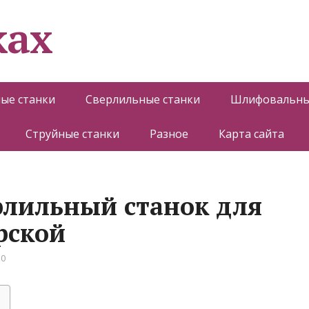
ках
ые станки
Сверлильные станки
Шлифовальны
Струйные станки
Разное
Карта сайта
рлильный станок для
рской
 0