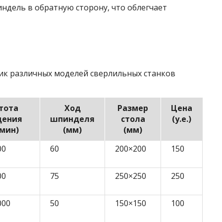
дель в обратную сторону, что облегчает
тик различных моделей сверлильных станков
тота
Ход
Размер
Цена
щения
шпинделя
стола
(у.е.)
/мин)
(мм)
(мм)
00
60
200×200
150
00
75
250×250
250
000
50
150×150
100