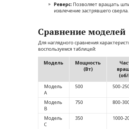
Реверс:
Позволяет вращать шпин
извлечение застрявшего сверла.
Сравнение моделей
Для наглядного сравнения характерис
воспользуемся таблицей:
Модель
Мощность
Час
(Вт)
вра
(об
Модель
500
500-25
A
Модель
750
800-30
B
Модель
350
1000-2
C