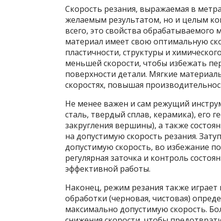
Скорость резания, выражаемая в метрах
желаемым результатом, но и целым к
всего, это свойства обрабатываемого 
материал имеет свою оптимальную ско
пластичности, структуры и химическог
меньшей скорости, чтобы избежать пе
поверхности детали. Мягкие материалы
скоростях, повышая производительнос
Не менее важен и сам режущий инстру
сталь, твердый сплав, керамика), его г
закругления вершины), а также состоя
на допустимую скорость резания. Зат
допустимую скорость, во избежание п
регулярная заточка и контроль состоя
эффективной работы.
Наконец, режим резания также играет 
обработки (черновая, чистовая) опреде
максимально допустимую скорость. Бол
снижения скорости, чтобы предотврат