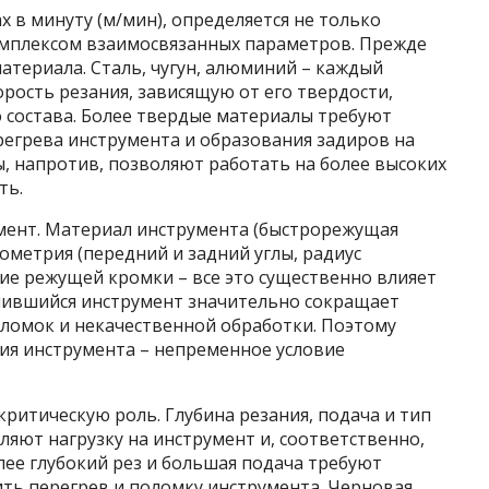
 в минуту (м/мин), определяется не только
омплексом взаимосвязанных параметров. Прежде
материала. Сталь, чугун, алюминий – каждый
рость резания, зависящую от его твердости,
о состава. Более твердые материалы требуют
регрева инструмента и образования задиров на
, напротив, позволяют работать на более высоких
ть.
мент. Материал инструмента (быстрорежущая
еометрия (передний и задний углы, радиус
ние режущей кромки – все это существенно влияет
упившийся инструмент значительно сокращает
оломок и некачественной обработки. Поэтому
ния инструмента – непременное условие
критическую роль. Глубина резания, подача и тип
ляют нагрузку на инструмент и, соответственно,
ее глубокий рез и большая подача требуют
ить перегрев и поломку инструмента. Черновая