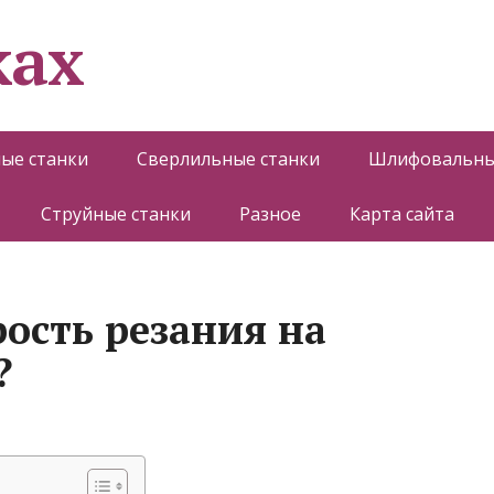
ках
ые станки
Сверлильные станки
Шлифовальны
Струйные станки
Разное
Карта сайта
ость резания на
?