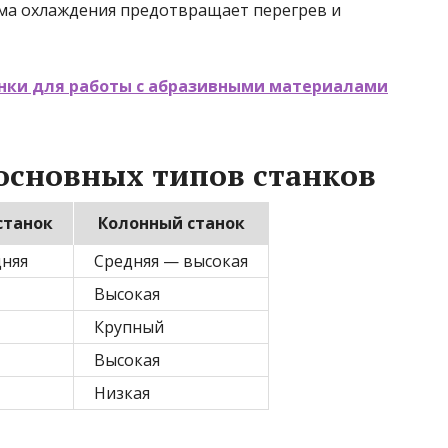
ема охлаждения предотвращает перегрев и
нки для работы с абразивными материалами
основных типов станков
станок
Колонный станок
дняя
Средняя — высокая
Высокая
Крупный
Высокая
Низкая