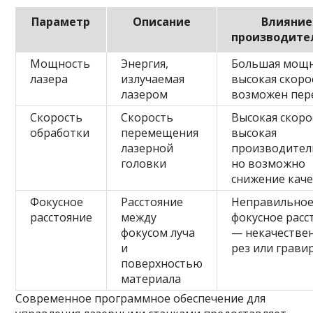
Параметр
Описание
Влияние
производите
Мощность
Энергия,
Большая мощ
лазера
излучаемая
высокая скоро
лазером
возможен пер
Скорость
Скорость
Высокая скор
обработки
перемещения
высокая
лазерной
производител
головки
но возможно
снижение каче
Фокусное
Расстояние
Неправильно
расстояние
между
фокусное расс
фокусом луча
— некачестве
и
рез или грави
поверхностью
материала
Современное программное обеспечение для