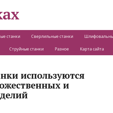
ках
ые станки
Сверлильные станки
Шлифовальны
Струйные станки
Разное
Карта сайта
анки используются
дожественных и
зделий