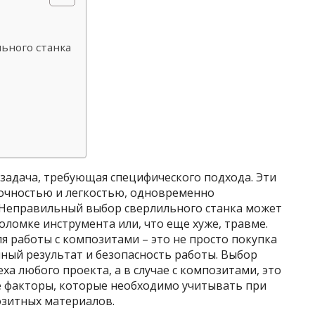
ьного станка
задача, требующая специфического подхода. Эти
очностью и легкостью, одновременно
 Неправильный выбор сверлильного станка может
ломке инструмента или, что еще хуже, травме.
я работы с композитами – это не просто покупка
нный результат и безопасность работы. Выбор
ха любого проекта, а в случае с композитами, это
 факторы, которые необходимо учитывать при
озитных материалов.