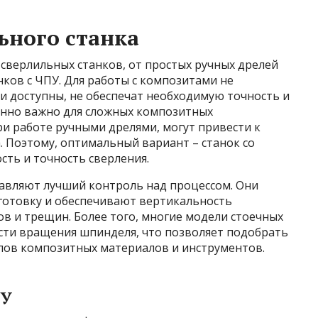
ьного станка
сверлильных станков, от простых ручных дрелей
ков с ЧПУ. Для работы с композитами не
 и доступны, не обеспечат необходимую точность и
бенно важно для сложных композитных
и работе ручными дрелями, могут привести к
 Поэтому, оптимальный вариант – станок со
ть и точность сверления.
авляют лучший контроль над процессом. Они
готовку и обеспечивают вертикальность
ов и трещин. Более того, многие модели стоечных
сти вращения шпинделя, что позволяет подобрать
пов композитных материалов и инструментов.
ПУ