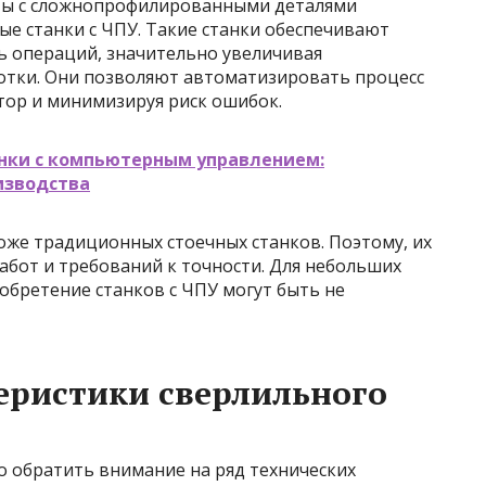
оты с сложнопрофилированными деталями
е станки с ЧПУ. Такие станки обеспечивают
 операций, значительно увеличивая
отки. Они позволяют автоматизировать процесс
тор и минимизируя риск ошибок.
нки с компьютерным управлением:
изводства
оже традиционных стоечных станков. Поэтому, их
абот и требований к точности. Для небольших
обретение станков с ЧПУ могут быть не
еристики сверлильного
о обратить внимание на ряд технических