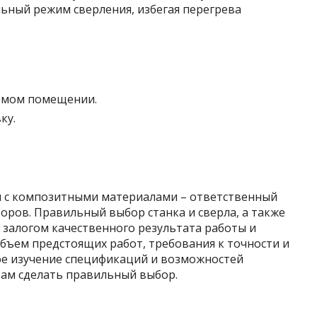
ьный режим сверления, избегая перегрева
емом помещении.
ку.
ы с композитными материалами – ответственный
оров. Правильный выбор станка и сверла, а также
 залогом качественного результата работы и
бъем предстоящих работ, требования к точности и
ое изучение спецификаций и возможностей
ам сделать правильный выбор.