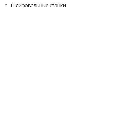
Шлифовальные станки