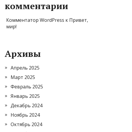
комментарии
Комментатор WordPress
к
Привет,
мир!
Архивы
Апрель 2025
Март 2025
Февраль 2025
Январь 2025
Декабрь 2024
Ноябрь 2024
Октябрь 2024