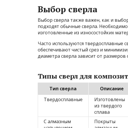
Выбор сверла
Выбор сверла также важен, как и выбо
подходят обычные сверла. Необходимо
изготовленные из износостойких мате
Часто используются твердосплавные с
обеспечивают чистый срез и минимизи
диаметра сверла зависит от размеров 
Типы сверл для компози
Тип сверла
Описание
Твердосплавные
Изготовлены
из твердого
сплава
С алмазным
Покрыты
напылением
алмазным