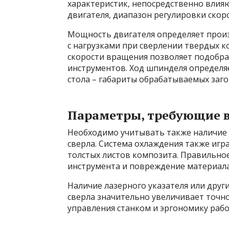
характеристик, непосредственно влия
двигателя, диапазон регулировки скор
Мощность двигателя определяет произ
с нагрузками при сверлении твердых 
скорости вращения позволяет подобр
инструментов. Ход шпинделя определяе
стола – габариты обрабатываемых заго
Параметры, требующие 
Необходимо учитывать также наличие 
сверла. Система охлаждения также игр
толстых листов композита. Правильно
инструмента и повреждение материала
Наличие лазерного указателя или дру
сверла значительно увеличивает точно
управления станком и эргономику рабо