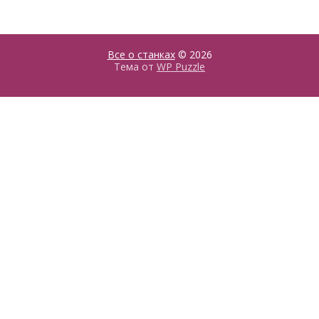
Все о станках
© 2026
Тема от
WP Puzzle