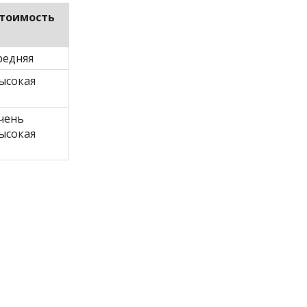
тоимость
редняя
ысокая
чень
ысокая