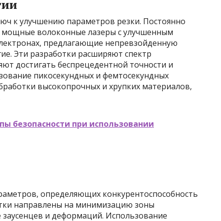
гии
люч к улучшению параметров резки. Постоянно
е мощные волоконные лазеры с улучшенным
 электронах, предлагающие непревзойденную
гие. Эти разработки расширяют спектр
ют достигать беспрецедентной точности и
ьзование пикосекундных и фемтосекундных
бработки высокопрочных и хрупких материалов,
.
пы безопасности при использовании
араметров, определяющих конкурентоспособность
отки направлены на минимизацию зоны
е заусенцев и деформаций. Использование