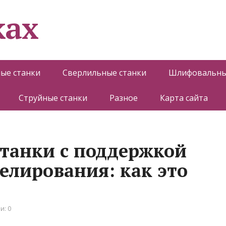
ках
ые станки
Сверлильные станки
Шлифовальны
Струйные станки
Разное
Карта сайта
танки с поддержкой
елирования: как это
и: 0