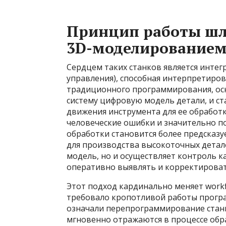
Принцип работы шл
3D-моделирование
Сердцем таких станков является инте
управления), способная интерпретиро
традиционного программирования, осн
систему цифровую модель детали, и с
движения инструмента для ее обработ
человеческие ошибки и значительно п
обработки становится более предсказ
для производства высокоточных детале
модель, но и осуществляет контроль к
оперативно выявлять и корректироват
Этот подход кардинально меняет workf
требовало кропотливой работы програ
означали перепрограммирование стан
мгновенно отражаются в процессе обра