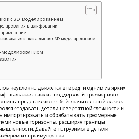
ков с 3D-моделированием
делирования в шлифовании
 применение
шлифования и шлифования с 3D-моделированием
D-моделированием
азвития:
ов неуклонно движется вперед, и одним из ярких
лифовальные станки с поддержкой трехмерного
ашины представляют собой значительный скачок
воляя создавать детали невероятной сложности и
ть импортировать и обрабатывать трехмерные
лями новые горизонты, расширяя границы
мышленности. Давайте погрузимся в детали
азберем их преимущества.