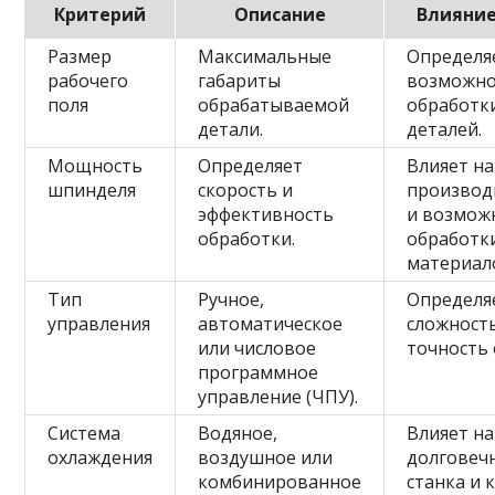
Критерий
Описание
Влияние
Размер
Максимальные
Определя
рабочего
габариты
возможно
поля
обрабатываемой
обработк
детали.
деталей.
Мощность
Определяет
Влияет на
шпинделя
скорость и
производ
эффективность
и возмож
обработки.
обработк
материал
Тип
Ручное,
Определя
управления
автоматическое
сложност
или числовое
точность 
программное
управление (ЧПУ).
Система
Водяное,
Влияет на
охлаждения
воздушное или
долговеч
комбинированное
станка и 