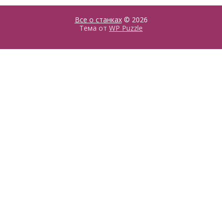
Все о станках
© 2026
Тема от
WP Puzzle