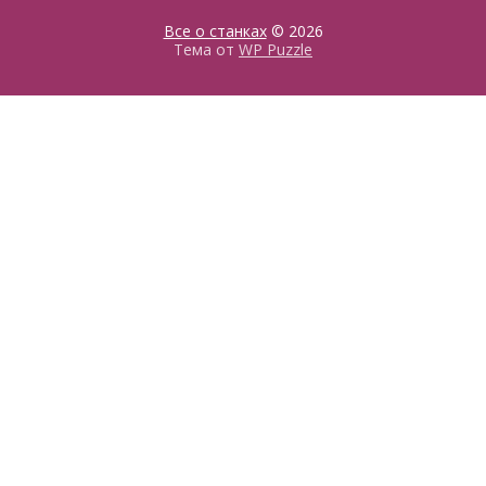
Все о станках
© 2026
Тема от
WP Puzzle