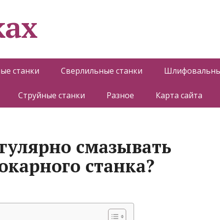
ках
ые станки
Сверлильные станки
Шлифовальны
Струйные станки
Разное
Карта сайта
гулярно смазывать
карного станка?