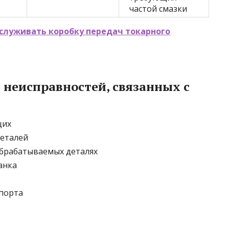
частой смазки
бслуживать коробку передач токарного
 неисправностей, связанных с
щих
деталей
обрабатываемых деталях
анка
порта