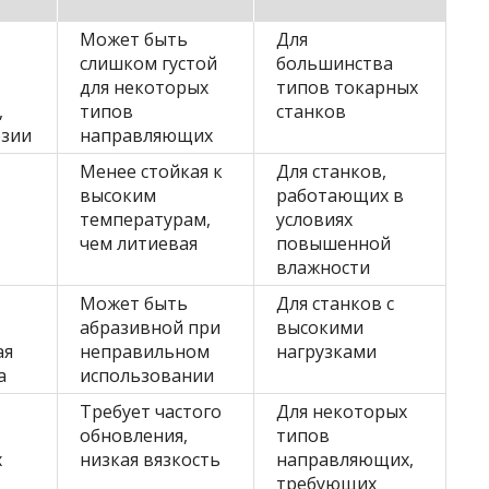
Может быть
Для
слишком густой
большинства
для некоторых
типов токарных
,
типов
станков
озии
направляющих
Менее стойкая к
Для станков,
высоким
работающих в
температурам,
условиях
чем литиевая
повышенной
влажности
Может быть
Для станков с
абразивной при
высокими
ая
неправильном
нагрузками
а
использовании
Требует частого
Для некоторых
обновления,
типов
х
низкая вязкость
направляющих,
требующих