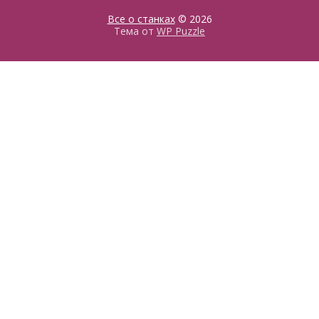
Все о станках
© 2026
Тема от
WP Puzzle