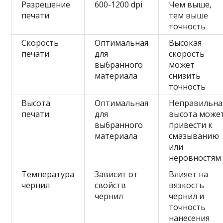
Разрешение
600-1200 dpi
Чем выше,
печати
тем выше
точность
Скорость
Оптимальная
Высокая
печати
для
скорость
выбранного
может
материала
снизить
точность
Высота
Оптимальная
Неправильна
печати
для
высота може
выбранного
привести к
материала
смазыванию
или
неровностям
Температура
Зависит от
Влияет на
чернил
свойств
вязкость
чернил
чернил и
точность
нанесения