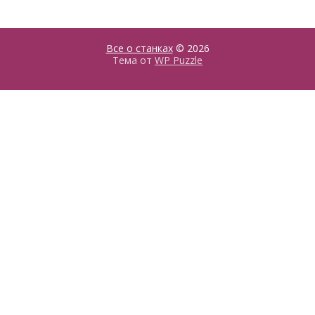
Все о станках
© 2026
Тема от
WP Puzzle