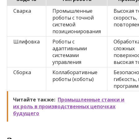
Сварка
Промышленные
Высокая т
роботы с точной
скорость,
системой
повторяе
позиционирования
Шлифовка
Роботы с
Обработк
адаптивными
сложных
системами
поверхнос
управления
высокая т
Сборка
Коллаборативные
Безопасно
роботы (коботы)
гибкость,
программ
Читайте также:
Промышленные станки и
их роль в производственных цепочках
будущего