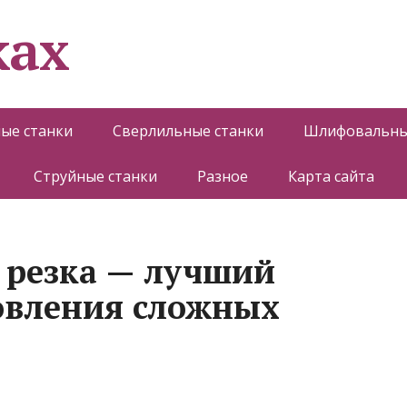
ках
ые станки
Сверлильные станки
Шлифовальны
Струйные станки
Разное
Карта сайта
 резка — лучший
овления сложных