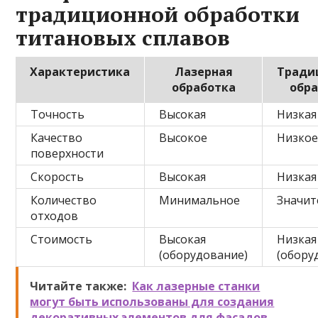
традиционной обработки
титановых сплавов
Характеристика
Лазерная
Тради
обработка
обр
Точность
Высокая
Низкая
Качество
Высокое
Низко
поверхности
Скорость
Высокая
Низкая
Количество
Минимальное
Значит
отходов
Стоимость
Высокая
Низкая
(оборудование)
(обору
Читайте также:
Как лазерные станки
могут быть использованы для создания
декоративных элементов для фасадов