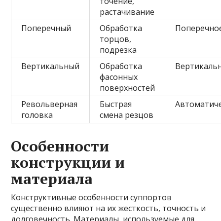
точение,
растачивание
Поперечный
Обработка
Поперечно
торцов,
подрезка
Вертикальный
Обработка
Вертикаль
фасонных
поверхностей
Револьверная
Быстрая
Автоматич
головка
смена резцов
Особенности
конструкции и
материала
Конструктивные особенности суппортов
существенно влияют на их жесткость, точность и
долговечность. Материалы, используемые для