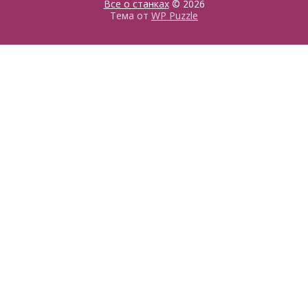
Все о станках
© 2026
Тема от
WP Puzzle