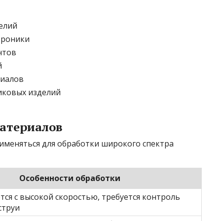
елий
троники
нтов
й
риалов
иковых изделий
атериалов
именяться для обработки широкого спектра
Особенности обработки
ся с высокой скоростью, требуется контроль
струи