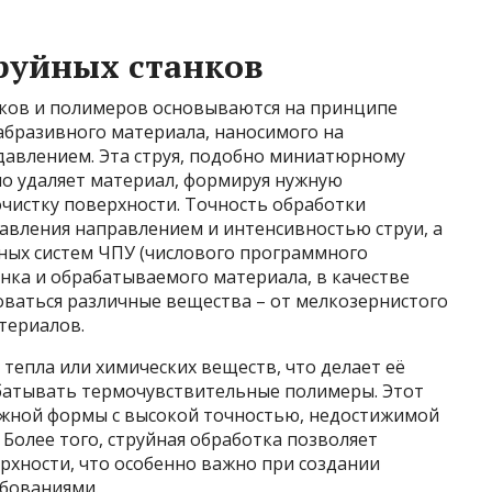
руйных станков
иков и полимеров основываются на принципе
абразивного материала, наносимого на
авлением. Эта струя, подобно миниатюрному
но удаляет материал, формируя нужную
очистку поверхности. Точность обработки
равления направлением и интенсивностью струи, а
нных систем ЧПУ (числового программного
анка и обрабатываемого материала, в качестве
оваться различные вещества – от мелкозернистого
териалов.
тепла или химических веществ, что делает её
абатывать термочувствительные полимеры. Этот
ожной формы с высокой точностью, недостижимой
Более того, струйная обработка позволяет
рхности, что особенно важно при создании
ебованиями.