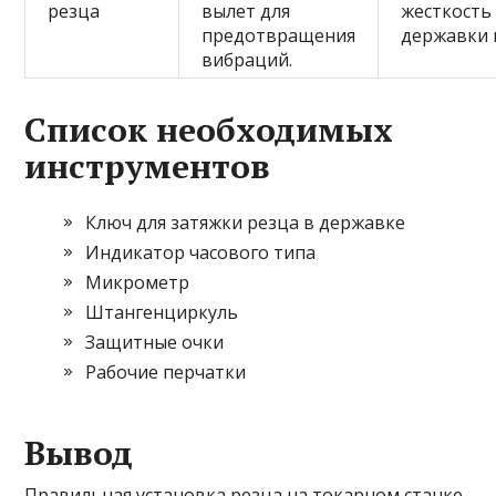
резца
вылет для
жесткость
предотвращения
державки 
вибраций.
Список необходимых
инструментов
Ключ для затяжки резца в державке
Индикатор часового типа
Микрометр
Штангенциркуль
Защитные очки
Рабочие перчатки
Вывод
Правильная установка резца на токарном станке