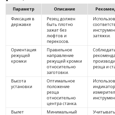
Параметр
Описание
Рекомен
Фиксация в
Резец должен
Использо
державке
быть плотно
соответс
зажат без
инструмен
люфтов и
затяжки.
перекосов.
Ориентация
Правильное
Соблюдат
режущей
направление
рекоменд
кромки
режущей кромки
производи
относительно
резца и ст
заготовки.
Высота
Оптимальное
Использо
установки
положение
индикатор
резца
измерите
относительно
инструмен
центра станка.
Вылет
Минимальный
Учитыват