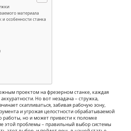
ужки
ваемого материала
 и особенности станка
м
м
ложным проектом на фрезерном станке, каждая
аккуратности. Но вот незадача – стружка,
ачинает скапливаться, забивая рабочую зону,
умента и угрожая целостности обрабатываемой
о работы, но и может привести к поломке
ие этой проблемы – правильный выбор системы
ать этот выбор, и пойдет речь в нашей статье.