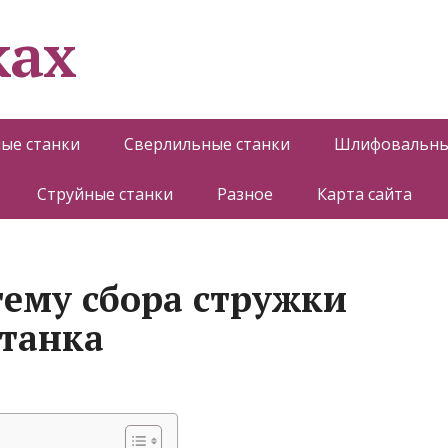
ках
ые станки
Сверлильные станки
Шлифовальны
Струйные станки
Разное
Карта сайта
тему сбора стружки
станка