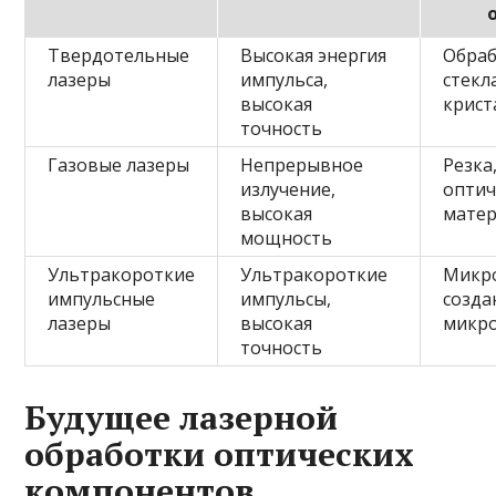
Твердотельные
Высокая энергия
Обра
лазеры
импульса,
стекл
высокая
крист
точность
Газовые лазеры
Непрерывное
Резка
излучение,
оптич
высокая
мате
мощность
Ультракороткие
Ультракороткие
Микро
импульсные
импульсы,
созда
лазеры
высокая
микро
точность
Будущее лазерной
обработки оптических
компонентов