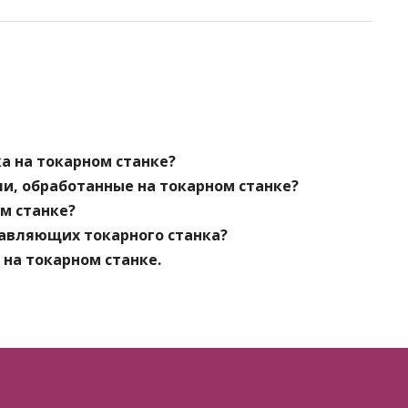
а на токарном станке?
и, обработанные на токарном станке?
ом станке?
равляющих токарного станка?
 на токарном станке.