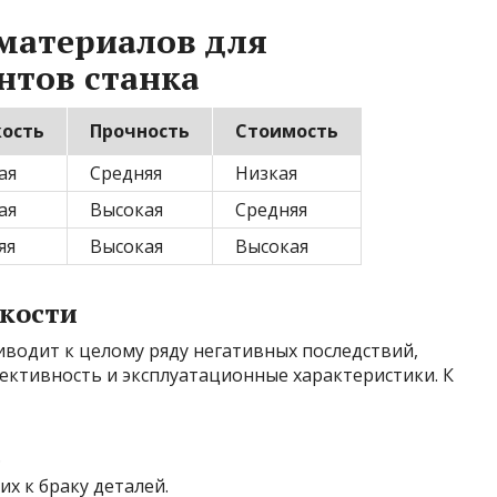
материалов для
нтов станка
ость
Прочность
Стоимость
ая
Средняя
Низкая
ая
Высокая
Средняя
яя
Высокая
Высокая
ткости
иводит к целому ряду негативных последствий,
ективность и эксплуатационные характеристики. К
.
х к браку деталей.