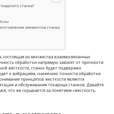
токарного станка?
аботки
зготовления элементов станка
а, состоящая из множества взаимосвязанных
очность обработки напрямую зависят от прочности
чной жёсткости, станок будет подвержен
едёт к вибрациям, снижению точности обработки
 Понимание принципов жёсткости является
атации и обслуживания токарных станков. Давайте
мся, что же скрывается за понятием «жесткость