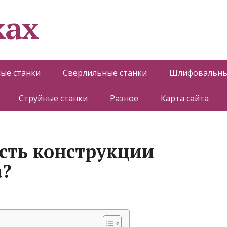
ках
ые станки
Сверлильные станки
Шлифовальны
Струйные станки
Разное
Карта сайта
ость конструкции
а?