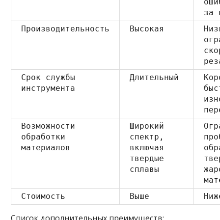
оши
за 
Производительность
Высокая
Низ
огр
ско
рез
Срок службы
Длительный
Кор
инструмента
быс
изн
пер
Возможности
Широкий
Огр
обработки
спектр,
про
материалов
включая
обр
твердые
тве
сплавы
жар
мат
Стоимость
Выше
Ниж
Список дополнительных преимуществ: