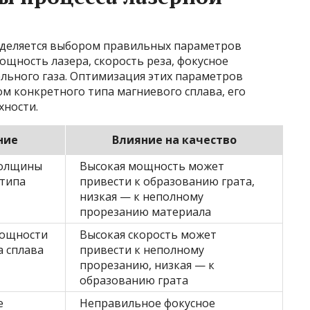
еделяется выбором правильных параметров
ощность лазера, скорость реза, фокусное
ельного газа. Оптимизация этих параметров
ом конкретного типа магниевого сплава, его
хности.
ние
Влияние на качество
толщины
Высокая мощность может
 типа
привести к образованию грата,
низкая — к неполному
прорезанию материала
мощности
Высокая скорость может
а сплава
привести к неполному
прорезанию, низкая — к
образованию грата
е
Неправильное фокусное