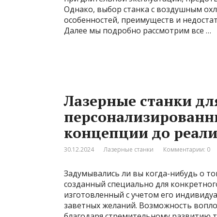
Однако, выбор станка с воздушным ох
особенностей, преимуществ и недостат
Далее мы подробно рассмотрим все …
Лазерные станки дл
персонализированны
концепции до реал
30.12.2024
Лазерные станки
Комментарии: 0
Задумывались ли вы когда-нибудь о т
созданный специально для конкретного
изготовленный с учетом его индивидуа
заветных желаний. Возможность вопло
благодаря стремительному развитию т