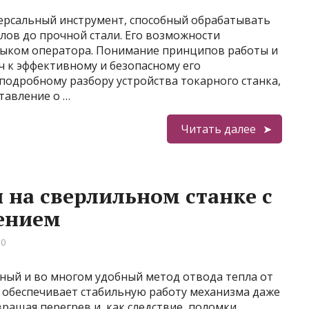
ерсальный инструмент, способный обрабатывать
лов до прочной стали. Его возможности
выком оператора. Понимание принципов работы и
юч к эффективному и безопасному его
подробному разбору устройства токарного станка,
тавление о …
Читать далее
 на сверлильном станке с
ением
 0
ный и во многом удобный метод отвода тепла от
н обеспечивает стабильную работу механизма даже
ращая перегрев и, как следствие, поломки.