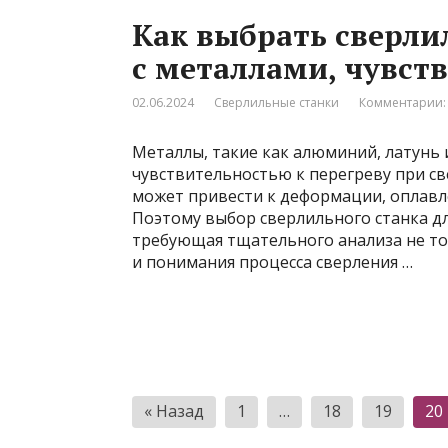
Как выбрать сверли
с металлами, чувст
02.06.2024
Сверлильные станки
Комментарии:
Металлы, такие как алюминий, латунь 
чувствительностью к перегреву при с
может привести к деформации, оплавле
Поэтому выбор сверлильного станка дл
требующая тщательного анализа не то
и понимания процесса сверления …
Пагинация
« Назад
1
…
18
19
20
записей