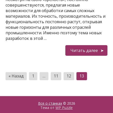
совершенствуются, предлагая новые
возможности для обработки самых сложных
материалов. Их точность, производительность и
функциональность постоянно растут, открывая
новые горизонты для различных отраслей
промышленности. Именно поэтому тема новых
разработок в этой …
Читать далее
Пагинация
« Назад
1
…
11
12
13
записей
Все о станках
© 2026
Тема от
WP Puzzle